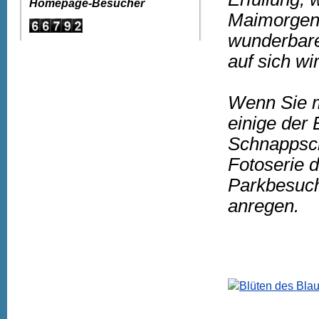
Homepage-Besucher
Maimorgen 
wunderbare
auf sich wi
Wenn Sie m
einige der 
Schnappsch
Fotoserie 
Parkbesuch 
anregen.