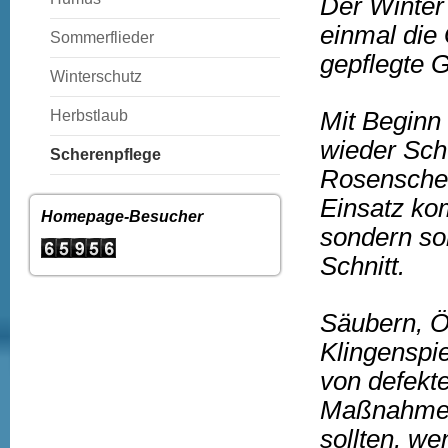
Der Winter l
einmal die
Sommerflieder
gepflegte G
Winterschutz
Herbstlaub
Mit Beginn
wieder Schw
Scherenpflege
Rosenscher
Einsatz kom
Homepage-Besucher
sondern so
Schnitt.
Säubern, Ö
Klingenspi
von defekt
Maßnahmen,
sollten, we