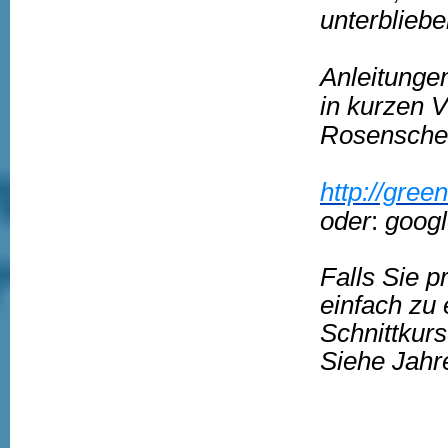
unterblieben
Anleitunge
in kurzen 
Rosenscher
http://gree
oder
:
googl
Falls Sie 
einfach zu
Schnittkur
Siehe Jah