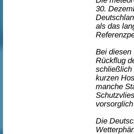
Die meteor
30. Dezemb
Deutschlan
als das lan
Referenzpe
Bei diesen 
Rückflug d
schließlich
kurzen Hos
manche St
Schutzvlies
vorsorglich
Die Deutsc
Wetterphän