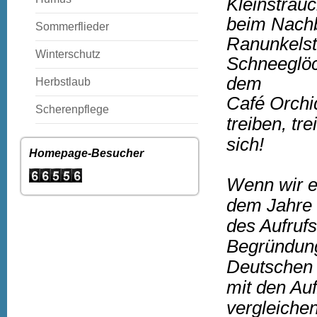
Kleinstrau
beim Nachba
Sommerflieder
Ranunkelst
Winterschutz
Schneeglö
dem
Herbstlaub
Café Orchi
Scherenpflege
treiben, tr
sich!
Homepage-Besucher
Wenn wir e
dem Jahre 
des Aufrufs
Begründung
Deutschen 
mit den Au
vergleiche