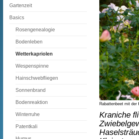
Gartenzeit
Basics
Rosengenealogie
Bodenleben
Wetterkapriolen
Wespenspinne
Hainschwebfliegen
Sonnenbrand
Bodenreaktion
Rabattenbeet mit der 
Kraniche f
Winterruhe
Zwiebelgew
Patentkali
Haselsträuc
Humus