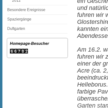
ein Gesche
2012
und natürl
Besondere Ereignisse
fuhren wir 
Spaziergänge
Glostershir
kannten ei
Duftgarten
Abendessen
Homepage-Besucher
Am 16.2. wa
fuhren wir
einer der 
Acre (ca. 2
beeindruck
Helleborus
farbige Pav
überrasche
Garten sta