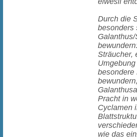
elwesii ent
Durch die S
besonders 
Galanthus/
bewundern:
Sträucher, 
Umgebung e
besondere 
bewundern,
Galanthusar
Pracht in w
Cyclamen i
Blattstrukt
verschiede
wie das ei