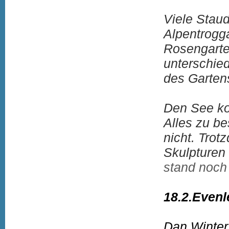
Viele Stau
Alpentrogga
Rosengarte
unterschie
des Gartens
Den See ko
Alles zu be
nicht. Tro
Skulpturen
stand noch
18.2.Even
Dan Winter