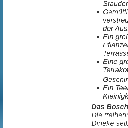
Stauden
Gemütli
verstre
der Aus
Ein gro
Pflanze
Terrass
Eine gr
Terrakot
Geschi
Ein Tee
Kleinigk
Das Bosch
Die treiben
Dineke selb