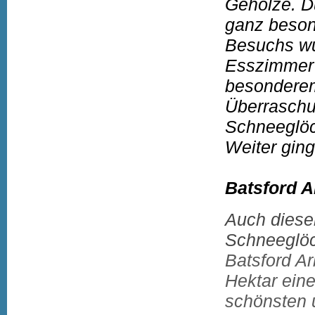
Gehölze. D
ganz beson
Besuchs wu
Esszimmer 
besonderem
Überraschu
Schneeglöc
Weiter gin
Batsford 
Auch dieser
Schneeglöc
Batsford Ar
Hektar eine
schönsten 