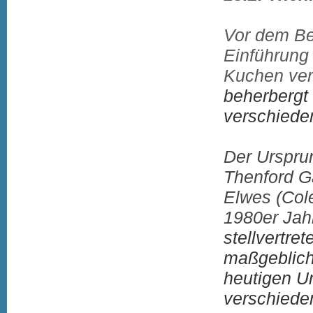
Vor dem Be
Einführung
Kuchen ve
beherbergt
verschiede
Der Urspr
Thenford Ga
Elwes (Col
1980er Jah
stellvertre
maßgeblich
heutigen U
verschieden