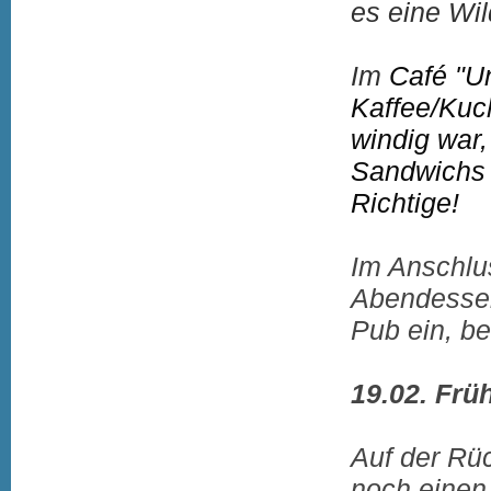
es eine Wi
Im
Café "U
Kaffee/Kuc
windig war
Sandwichs 
Richtige!
Im Anschlu
Abendessen
Pub ein, be
19.02.
Früh
Auf der Rüc
noch einen