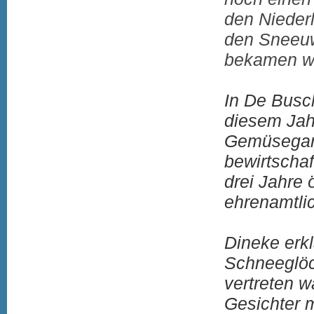
den Nieder
den Sneeuw
bekamen wir
In De Busc
diesem Jah
Gemüsegart
bewirtschaf
drei Jahre 
ehrenamtlic
Dineke erk
Schneeglöc
vertreten w
Gesichter 