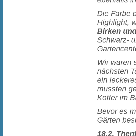
Die Farbe d
Highlight, 
Birken
un
Schwarz- u
Gartencent
Wir waren 
nächsten Ta
ein leckere
mussten ge
Koffer im 
Bevor es m
Gärten bes
18.2. Then