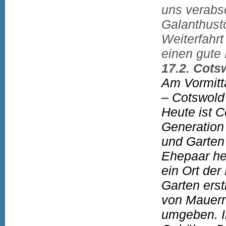
uns verabs
Galanthust
Weiterfahr
einen gute 
17.2. Cots
Am Vormitta
– Cotswold
Heute ist 
Generation 
und Garten 
Ehepaar he
ein Ort der
Garten erst
von Mauern
umgeben. I