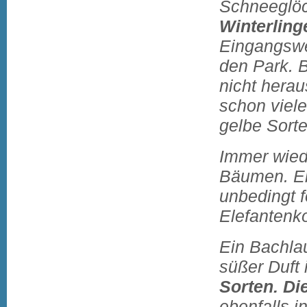
Schneeglö
Winterling
Eingangswe
den Park.
nicht hera
schon viel
gelbe Sort
Immer wiede
Bäumen. E
unbedingt 
Elefantenko
Ein Bachlau
süßer Duft 
Sorten. Di
ebenfalls in