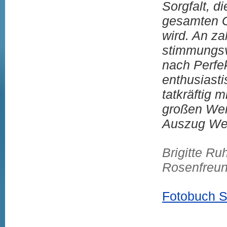
Sorgfalt, d
gesamten G
wird. An za
stimmungsv
nach Perfe
enthusiasti
tatkräftig m
großen Wer
Auszug We
Brigitte Ru
Rosenfreu
Fotobuch S