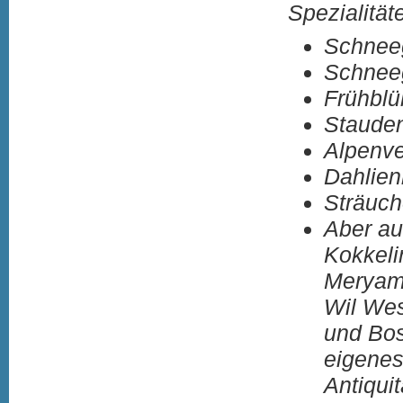
Spezialität
Schneeg
Schneeg
Frühblü
Stauden
Alpenve
Dahlien
Sträuch
Aber au
Kokkeli
Meryam 
Wil Wes
und Bos
eigenes
Antiqui