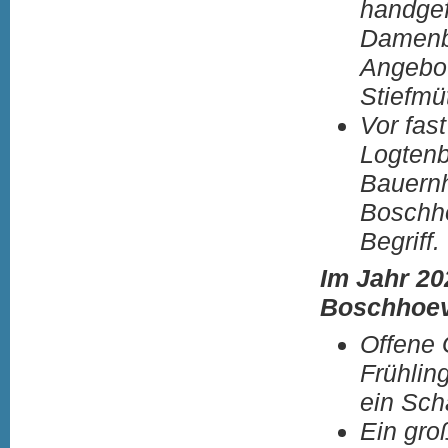
handgef
Damenbe
Angebot
Stiefmü
Vor fas
Logtenb
Bauernh
Boschho
Begriff.
Im Jahr 20
Boschhoev
Offene 
Frühlin
ein Sch
Ein gro