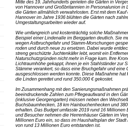
Mitte des 19. Jahrhunderts gerieten die Gärten in Verg
von Hannover und Großbritannien in Personalunion in L
die Gärten allmählich verwahrlosten. Erst mit dem Kauf
Hannover im Jahre 1936 blühten die Gärten nach zahlr
Umgestaltungsarbeiten wieder auf.
Wie umfangreich und kostenträchtig solche Maßnahmen
Beispiel einer Lindenalle im Berggarten deutlich. Sie 
wegen Astbruchgefahr und Stamm-Morschungen gesper
roden und durch neue zu ersetzen. Dabei wurde entdec
streng geschützte Juchtenkäfer lebt, womit ein Entferne
Naturschutzgründen nicht mehr in Frage kam. Ihre Kro
Lichtraumhöhe gekappt, ihnen je ein Stahlständer zur S
Stämme verankert, so dass eine Bruchgefahr und eine
ausgeschlossen werden konnte. Diese Maßnahme hat K
die Linden gerettet und rund 350.000 € gekostet.
Im Zusammenhang mit den Sanierungsmaßnahmen präse
beeindruckende Zahlen zum Pflegeaufwand in den Gärt
(inklusive Georgengarten) müssen neben den Wechselb
Buchsbaumhecken, 18 km Hainbuchenhecken und 3800 
erhalten. Das Budget umfasste 2019 rund 16 Millionen 
und Besucher nehmen die Herrenhäuser Gärten im Verg
Millionen Euro ein, so dass im Haushaltsplan der Stad
von rund 13 Millionen Euro entstanden ist.