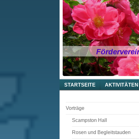
Förderverei
STARTSEITE
AKTIVITÄTEN
Vorträge
Scampston Hall
Rosen und Begleitstauden