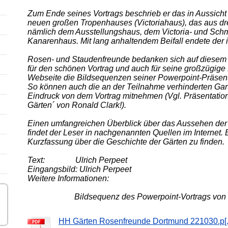
Zum Ende seines Vortrags beschrieb er das in Aussicht
neuen großen Tropenhauses (Victoriahaus), das aus dre
nämlich dem Ausstellungshaus, dem Victoria- und Sch
Kanarenhaus. Mit lang anhaltendem Beifall endete der 
Rosen- und Staudenfreunde bedanken sich auf diesem
für den schönen Vortrag und auch für seine großzügige B
Webseite die Bildsequenzen seiner Powerpoint-Präsenta
So können auch die an der Teilnahme verhinderten Gar
Eindruck von dem Vortrag mitnehmen (Vgl. Präsentatio
Gärten´ von Ronald Clark!).
Einen umfangreichen Überblick über das Aussehen der
findet der Leser in nachgenannten Quellen im Internet. E
Kurzfassung über die Geschichte der Gärten zu finden.
Text: Ulrich Perpeet
Eingangsbild: Ulrich Perpeet
Weitere Informationen:
Bildsequenz des Powerpoint-Vortrags von Ro
HH Gärten Rosenfreunde Dortmund 221030.p[..