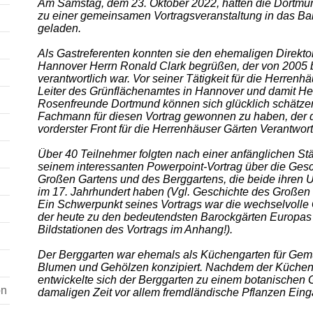
Am Samstag, dem 23. Oktober 2022, hatten die Dortm
zu einer gemeinsamen Vortragsveranstaltung in das Bal
geladen.
Als Gastreferenten konnten sie den ehemaligen Direkto
Hannover Herrn Ronald Clark begrüßen, der von 2005 b
verantwortlich war. Vor seiner Tätigkeit für die Herrenh
Leiter des Grünflächenamtes in Hannover und damit Herr
Rosenfreunde Dortmund können sich glücklich schätzen
Fachmann für diesen Vortrag gewonnen zu haben, der du
vorderster Front für die Herrenhäuser Gärten Verantwor
Über 40 Teilnehmer folgten nach einer anfänglichen St
seinem interessanten Powerpoint-Vortrag über die Ges
Großen Gartens und des Berggartens, die beide ihren 
im 17. Jahrhundert haben (Vgl. Geschichte des Großen
Ein Schwerpunkt seines Vortrags war die wechselvolle
der heute zu den bedeutendsten Barockgärten Europas z
Bildstationen des Vortrags im Anhang!).
Der Berggarten war ehemals als Küchengarten für Gem
Blumen und Gehölzen konzipiert. Nachdem der Küchen
entwickelte sich der Berggarten zu einem botanischen 
on
damaligen Zeit vor allem fremdländische Pflanzen Ein