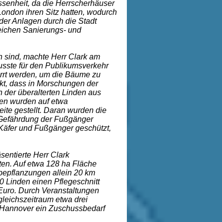
essenheit, da die Herrscherhäuser
ondon ihren Sitz hatten, wodurch
 der Anlagen durch die Stadt
eichen Sanierungs- und
 sind, machte Herr Clark am
musste für den Publikumsverkehr
rt werden, um die Bäume zu
kt, dass in Morschungen der
n der überalterten Linden aus
nen wurden auf etwa
eite gestellt. Daran wurden die
 Gefährdung der Fußgänger
äfer und Fußgänger geschützt,
ntierte Herr Clark
en. Auf etwa 128 ha Fläche
epflanzungen allein 20 km
Linden einen Pflegeschnitt
Euro. Durch Veranstaltungen
leichszeitraum etwa drei
t Hannover ein Zuschussbedarf