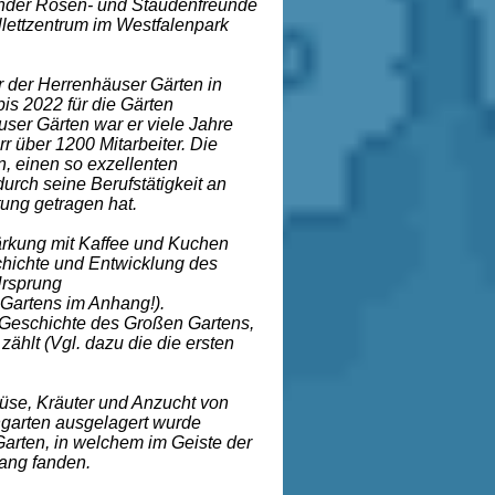
under Rosen- und Staudenfreunde
lettzentrum im Westfalenpark
r der Herrenhäuser Gärten in
is 2022 für die Gärten
äuser Gärten war er viele Jahre
 über 1200 Mitarbeiter. Die
, einen so exzellenten
rch seine Berufstätigkeit an
tung getragen hat.
ärkung mit Kaffee und Kuchen
chichte und Entwicklung des
Ursprung
 Gartens im Anhang!).
 Geschichte des Großen Gartens,
ählt (Vgl. dazu die die ersten
üse, Kräuter und Anzucht von
garten ausgelagert wurde
Garten, in welchem im Geiste der
gang fanden.