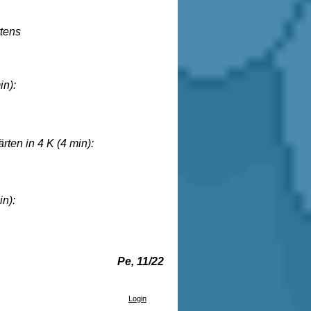
en Gartens
n):
 in 4 K (4 min):
n):
Pe, 11/22
Login