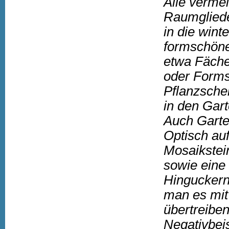
Alle verme
Raumglied
in die wint
formschöne
etwa Fäche
oder Forms
Pflanzsche
in den Gart
Auch Garte
Optisch au
Mosaikstein
sowie eine
Hinguckern
man es mit
übertreibe
Negativbeis