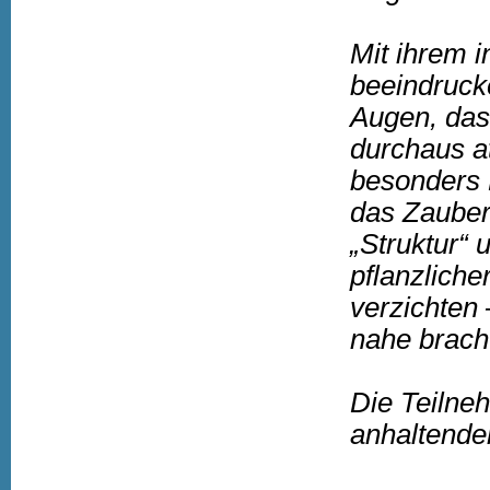
Mit ihrem 
beeindruck
Augen, das
durchaus at
besonders L
das Zauber
„Struktur“ 
pflanzliche
verzichten 
nahe brach
Die Teilne
anhaltendem