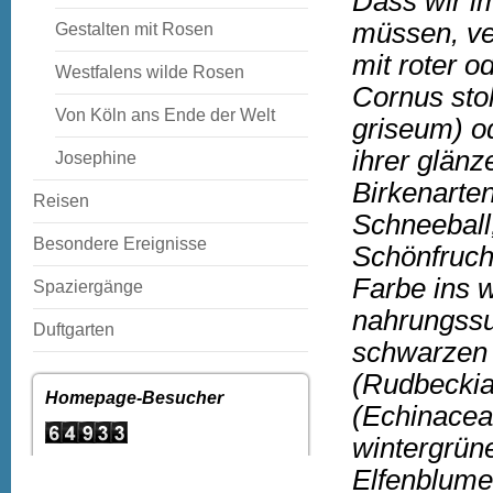
Dass wir im
müssen, ver
Gestalten mit Rosen
mit roter o
Westfalens wilde Rosen
Cornus sto
Von Köln ans Ende der Welt
griseum) o
ihrer glän
Josephine
Birkenarte
Reisen
Schneeball
Besondere Ereignisse
Schönfruch
Farbe ins 
Spaziergänge
nahrungssu
Duftgarten
schwarzen
(Rudbeckia
Homepage-Besucher
(Echinacea
wintergrüne
Elfenblume