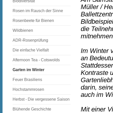
Biodiversität
Müller / H
Rosen im Rausch der Sinne
Ballettzen
Bildbeispi
Rosenbeete für Bienen
die Teilneh
Wildbienen
mitnehmen
ADR-Rosenprüfung
Im Winter v
Die einfache Vielfalt
an Bedeutun
Afternoon Tea - Cotswolds
Stattdesse
Garten im Winter
Kontraste u
Gartenliebh
Feuer Brasiliens
darin, sein
Hochstammrosen
auch im Wint
Herbst - Die vergessene Saison
Mit einer V
Blühende Geschichte