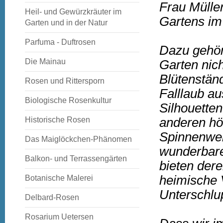
Frau Müller 
Heil- und Gewürzkräuter im
Gartens im 
Garten und in der Natur
Parfuma - Duftrosen
Dazu gehört
Die Mainau
Garten nich
Blütenstän
Rosen und Rittersporn
Falllaub au
Biologische Rosenkultur
Silhouette
Historische Rosen
anderen hö
Spinnenweb
Das Maiglöckchen-Phänomen
wunderbare,
Balkon- und Terrassengärten
bieten der
heimische V
Botanische Malerei
Unterschlup
Delbard-Rosen
Rosarium Uetersen