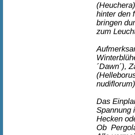
(Heuchera)
hinter den 
bringen du
zum Leuch
Aufmerksam
Winterblüh
´Dawn´), Z
(Helleboru
nudiflorum
Das Einpla
Spannung i
Hecken ode
Ob Pergola