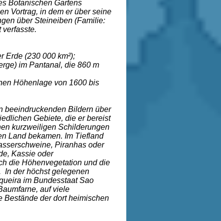
 des Botanischen Gartens
n Vortrag, in dem er über seine
ngen über Steineiben (Familie:
 verfasste.
r Erde (230 000 km²);
rge) im Pantanal, die 860 m
chen Höhenlage von 1600 bis
len beeindruckenden Bildern über
edlichen Gebiete, die er bereist
inen kurzweiligen Schilderungen
en Land bekamen. Im Tiefland
Wasserschweine, Piranhas oder
de, Kassie oder
ch die Höhenvegetation und die
n. In der höchst gelegenen
iqueira im Bundesstaat Sao
Baumfarne, auf viele
e Bestände der dort heimischen