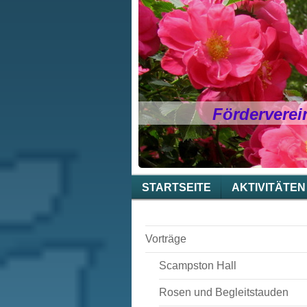
Förderverei
STARTSEITE
AKTIVITÄTEN
Vorträge
Scampston Hall
Rosen und Begleitstauden