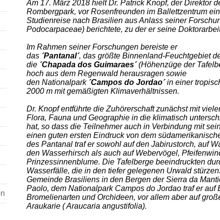
Am 17. März 2018 hielt Dr. Patrick Knopf, der Direktor
Rombergpark, vor Rosenfreunden im Ballettzentrum eine
Studienreise nach Brasilien aus Anlass seiner Forschu
Podocarpaceae) berichtete, zu der er seine Doktorarbeit
Im Rahmen seiner Forschungen bereiste er
das
´Pantanal´
, das größte Binnenland-Feuchtgebiet de
die
´Chapada dos Guimaraes´
(Höhenzüge der Tafelbe
hoch aus dem Regenwald herausragen sowie
den Nationalpark
´Campos do Jordao´
in einer tropis
2000 m mit gemäßigten Klimaverhältnissen.
Dr. Knopf entführte die Zuhörerschaft zunächst mit vie
Flora, Fauna und Geographie in die klimatisch unterschi
hat, so dass die Teilnehmer auch in Verbindung mit se
einen guten ersten Eindruck von dem südamerikanisch
des Pantanal traf er sowohl auf den Jabirustorch, auf 
den Wasserhirsch als auch auf Webervögel, Pfeifenwin
Prinzessinnenblume. Die Tafelberge beeindruckten dur
Wasserfälle, die in den tiefer gelegenen Urwald stürze
Gemeinde Brasiliens in den Bergen der Sierra da Mant
Paolo, dem Nationalpark Campos do Jordao traf er auf 
on
Bromelienarten und Orchideen, vor allem aber auf groß
Araukarie ( Araucaria angustifolia).