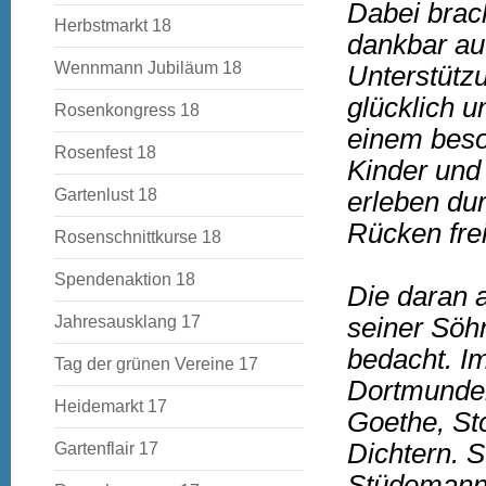
Dabei brac
Herbstmarkt 18
dankbar auf
Wennmann Jubiläum 18
Unterstützu
glücklich u
Rosenkongress 18
einem beso
Rosenfest 18
Kinder und
Gartenlust 18
erleben dur
Rücken frei
Rosenschnittkurse 18
Spendenaktion 18
Die daran a
Jahresausklang 17
seiner Söh
bedacht. I
Tag der grünen Vereine 17
Dortmunder
Heidemarkt 17
Goethe, St
Dichtern. 
Gartenflair 17
Stüdemann 