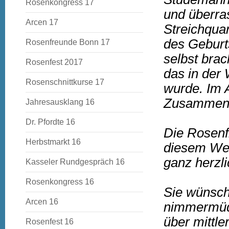
Rosenkongress 17
und überra
Arcen 17
Streichquar
des Geburts
Rosenfreunde Bonn 17
selbst bra
Rosenfest 2017
das in der
Rosenschnittkurse 17
wurde. Im 
Zusammens
Jahresausklang 16
Dr. Pfordte 16
Die Rosenf
Herbstmarkt 16
diesem Weg
ganz herzl
Kasseler Rundgespräch 16
Rosenkongress 16
Sie wünsch
Arcen 16
nimmermüde
über mittle
Rosenfest 16