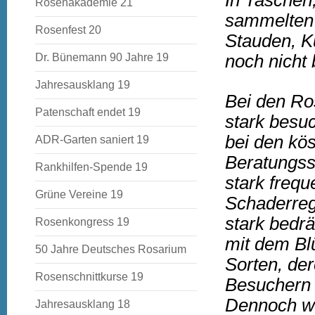
In Taschen
Rosenakademie 21
sammelten 
Rosenfest 20
Stauden, K
Dr. Bünemann 90 Jahre 19
noch nicht
Jahresausklang 19
Bei den Ro
Patenschaft endet 19
stark besu
bei den kö
ADR-Garten saniert 19
Beratungss
Rankhilfen-Spende 19
stark freque
Grüne Vereine 19
Schaderreg
stark bedr
Rosenkongress 19
mit dem Bl
50 Jahre Deutsches Rosarium
Sorten, de
Rosenschnittkurse 19
Besuchern 
Dennoch wa
Jahresausklang 18