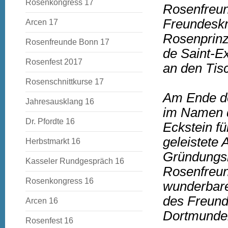
Rosenkongress 17
Rosenfreun
Freundeskre
Arcen 17
Rosenprinz
Rosenfreunde Bonn 17
de Saint-Ex
Rosenfest 2017
an den Tisc
Rosenschnittkurse 17
Am Ende de
Jahresausklang 16
im Namen d
Dr. Pfordte 16
Eckstein fü
geleistete 
Herbstmarkt 16
Gründungsm
Kasseler Rundgespräch 16
Rosenfreun
Rosenkongress 16
wunderbare
des Freund
Arcen 16
Dortmunder
Rosenfest 16