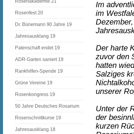
Rosenakademie 21
Im adventl
im Westfal
Rosenfest 20
Dezember,
Dr. Bünemann 90 Jahre 19
Jahresausk
Jahresausklang 19
Der harte 
Patenschaft endet 19
zuvor den S
ADR-Garten saniert 19
hatten wie
Rankhilfen-Spende 19
Salziges kr
Nichtalkoh
Grüne Vereine 19
unserer Ro
Rosenkongress 19
50 Jahre Deutsches Rosarium
Unter der 
der besinnl
Rosenschnittkurse 19
kurzen Rüc
Jahresausklang 18