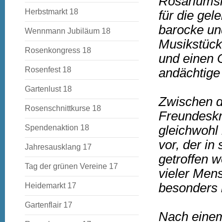
Rosariumsl
Herbstmarkt 18
für die gel
barocke un
Wennmann Jubiläum 18
Musikstück
Rosenkongress 18
und einen C
Rosenfest 18
andächtige
Gartenlust 18
Zwischen d
Rosenschnittkurse 18
Freundeskre
Spendenaktion 18
gleichwohl
vor, der i
Jahresausklang 17
getroffen w
Tag der grünen Vereine 17
vieler Men
besonders 
Heidemarkt 17
Gartenflair 17
Nach einem