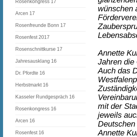
Rosenkongress 17
wünschen a
Arcen 17
Förderverei
Zauberspru
Rosenfreunde Bonn 17
Lebensabsch
Rosenfest 2017
Rosenschnittkurse 17
Annette Kul
Jahren die
Jahresausklang 16
Auch das D
Dr. Pfordte 16
Westfalenpa
Herbstmarkt 16
Zuständigke
Vereinbaru
Kasseler Rundgespräch 16
mit der Sta
Rosenkongress 16
jeweils auc
Arcen 16
Deutschen 
Annette Ku
Rosenfest 16