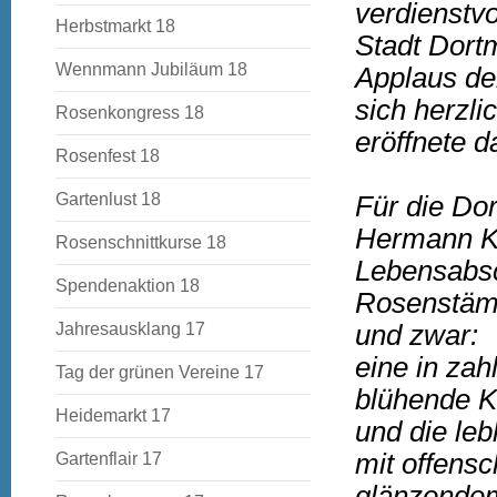
verdienstvo
Herbstmarkt 18
Stadt Dortm
Wennmann Jubiläum 18
Applaus der
sich herzl
Rosenkongress 18
eröffnete d
Rosenfest 18
Gartenlust 18
Für die Do
Hermann Ko
Rosenschnittkurse 18
Lebensabsc
Spendenaktion 18
Rosenstäm
Jahresausklang 17
und zwar:
eine in zah
Tag der grünen Vereine 17
blühende K
Heidemarkt 17
und die leb
mit offensc
Gartenflair 17
glänzendem