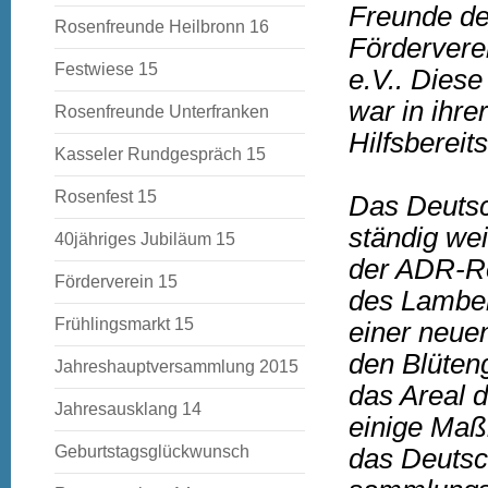
Freunde d
Rosenfreunde Heilbronn 16
Fördervere
Festwiese 15
e.V.. Dies
war in ihre
Rosenfreunde Unterfranken
Hilfsbereit
Kasseler Rundgespräch 15
Rosenfest 15
Das Deutsc
ständig we
40jähriges Jubiläum 15
der ADR-Ro
Förderverein 15
des Lambe
Frühlingsmarkt 15
einer neuen
den Blüten
Jahreshauptversammlung 2015
das Areal 
Jahresausklang 14
einige Maß
Geburtstagsglückwunsch
das Deuts