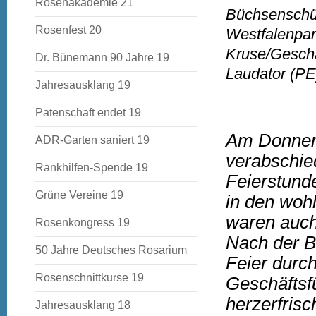
Rosenakademie 21
Büchsenschüt
Rosenfest 20
Westfalenpar
Kruse/Geschäf
Dr. Bünemann 90 Jahre 19
Laudator (PE
Jahresausklang 19
Patenschaft endet 19
Am Donners
ADR-Garten saniert 19
verabschied
Rankhilfen-Spende 19
Feierstunde
Grüne Vereine 19
in den woh
waren auch 
Rosenkongress 19
Nach der Be
50 Jahre Deutsches Rosarium
Feier durc
Rosenschnittkurse 19
Geschäftsfü
herzerfrisc
Jahresausklang 18